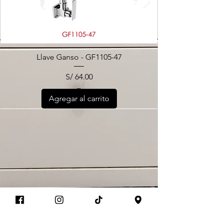
Llave Ganso - GF1105-47
Precio
S/ 64.00
Agregar al carrito