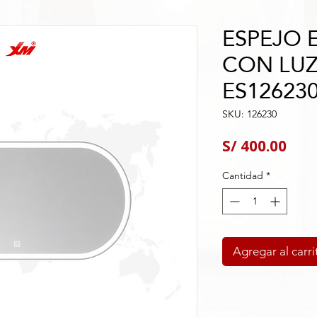
ESPEJO 
CON LUZ
ES12623
SKU: 126230
Pre
S/ 400.00
Cantidad
*
Agregar al carri