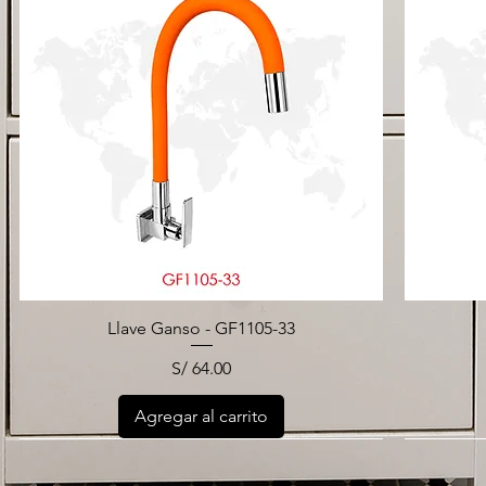
Llave Ganso - GF1105-33
Precio
S/ 64.00
Agregar al carrito