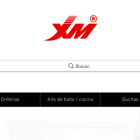
Una elección segura
Buscar..
Griferías
Kits de baño / cocina
Duchas