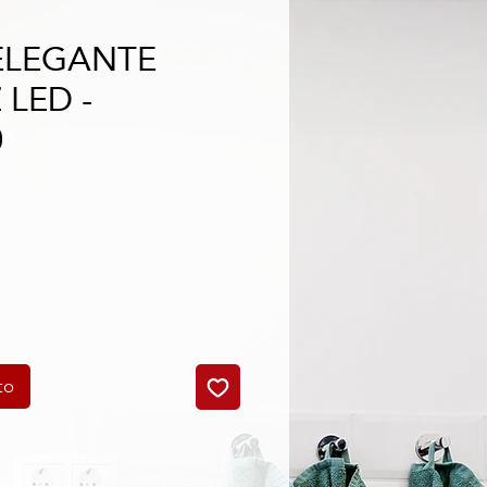
ELEGANTE
 LED -
0
cio
to