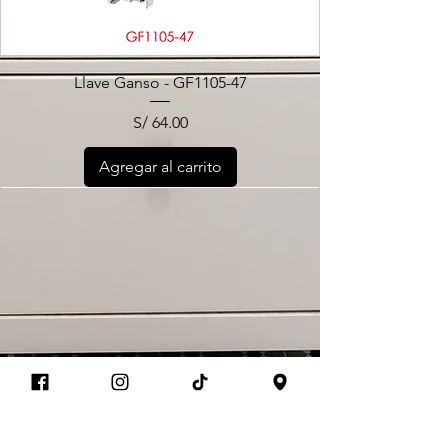
Llave Ganso - GF1105-47
Precio
S/ 64.00
Agregar al carrito