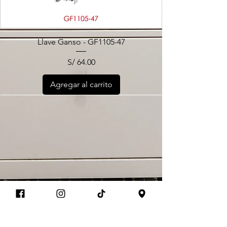
Llave Ganso - GF1105-47
Precio
S/ 64.00
Agregar al carrito