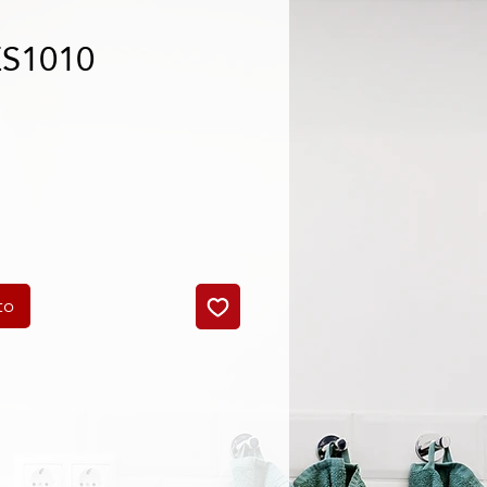
ES1010
o
to