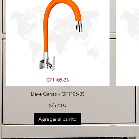
Llave Ganso - GF1105-33
Precio
S/ 64.00
Agregar al carrito