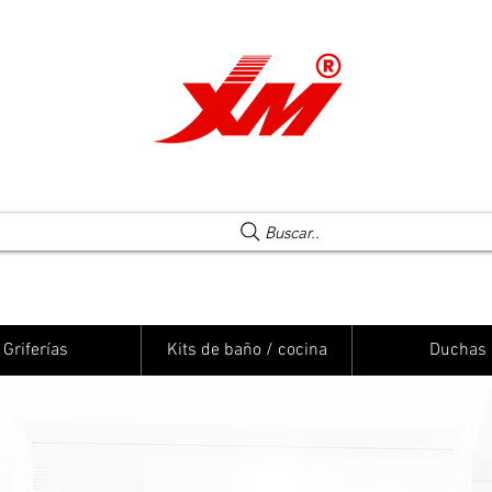
Una elección segura
Buscar..
Griferías
Kits de baño / cocina
Duchas