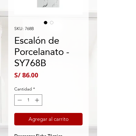
SKU: 768B
Escalón de
Porcelanato -
SY768B
Precio
S/ 86.00
Cantidad
*
Agregar al carrito