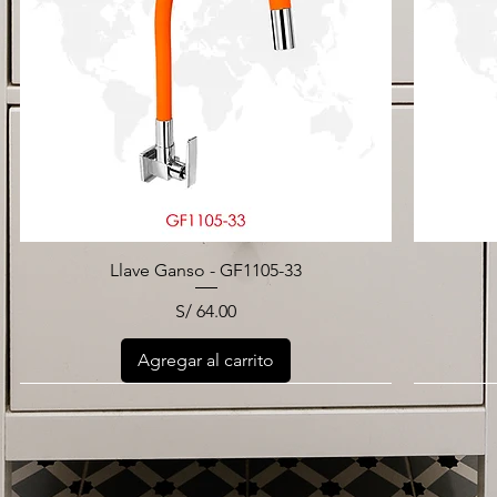
Llave Ganso - GF1105-33
Precio
S/ 64.00
Agregar al carrito