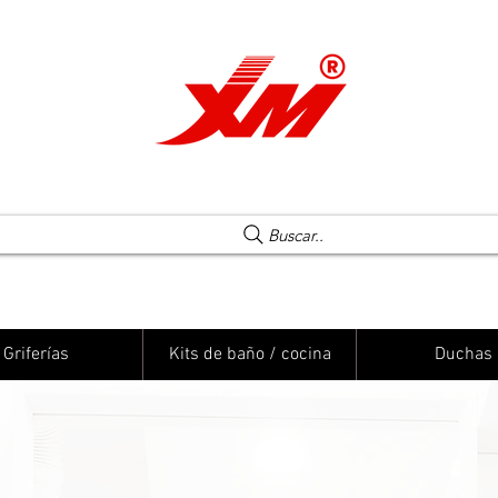
Una elección segura
Buscar..
Griferías
Kits de baño / cocina
Duchas