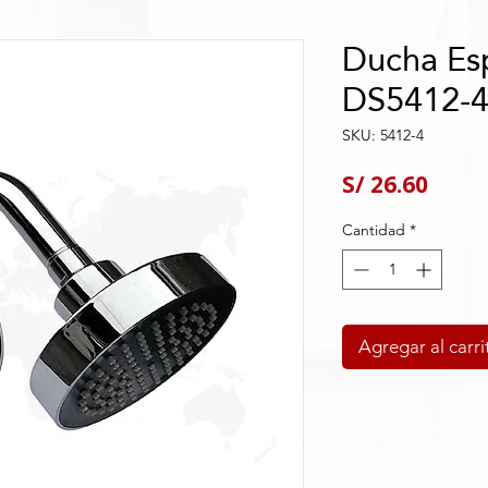
Ducha Esp
DS5412-
SKU: 5412-4
Preci
S/ 26.60
Cantidad
*
Agregar al carri