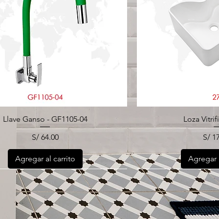
Llave Ganso - GF1105-04
Loza Vitrif
Precio
Prec
S/ 64.00
S/ 1
Agregar al carrito
Agregar a