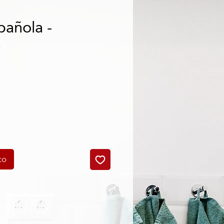
añola -
4
o
to