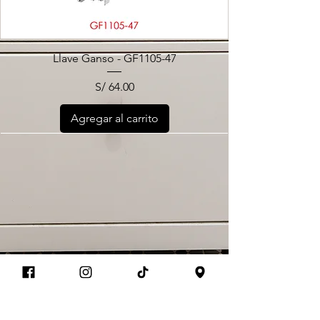
Llave Ganso - GF1105-47
Precio
S/ 64.00
Agregar al carrito