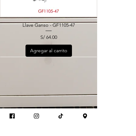
Llave Ganso - GF1105-47
Precio
S/ 64.00
Agregar al carrito