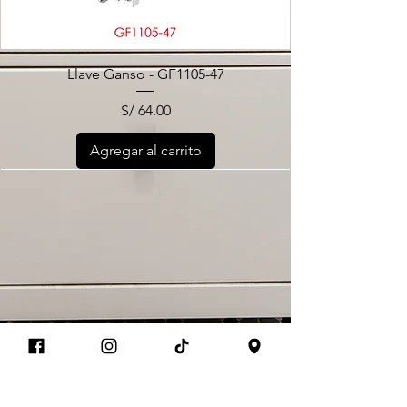
Llave Ganso - GF1105-47
Precio
S/ 64.00
Agregar al carrito