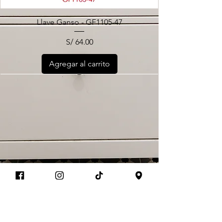
Llave Ganso - GF1105-47
Precio
S/ 64.00
Agregar al carrito