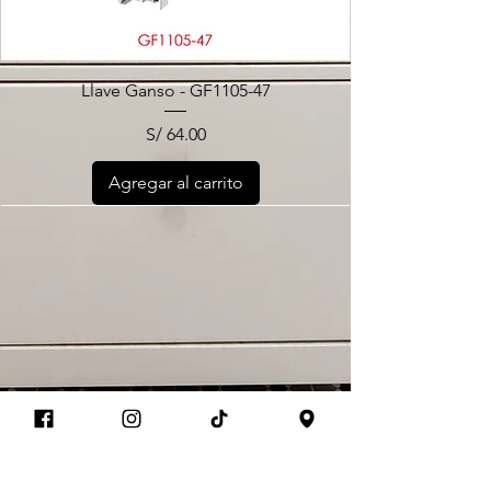
Llave Ganso - GF1105-47
Precio
S/ 64.00
Agregar al carrito