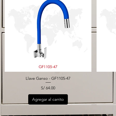
Llave Ganso - GF1105-47
Precio
S/ 64.00
Agregar al carrito