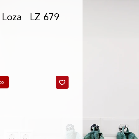
 Loza - LZ-679
cio
to