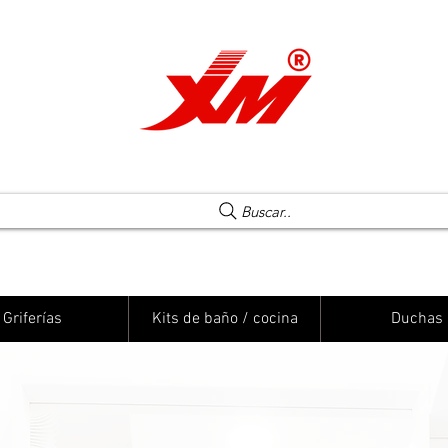
Una elección segura
Buscar..
Griferías
Kits de baño / cocina
Duchas