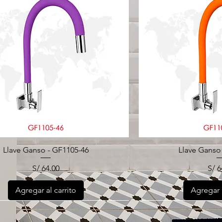
Llave Ganso - GF1105-46
Llave Ganso
Precio
Pre
S/ 64.00
S/ 6
Agregar al carrito
Agregar a