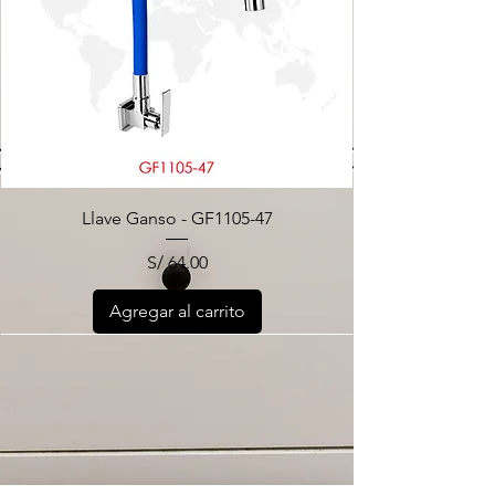
Llave Ganso - GF1105-47
Precio
S/ 64.00
Agregar al carrito