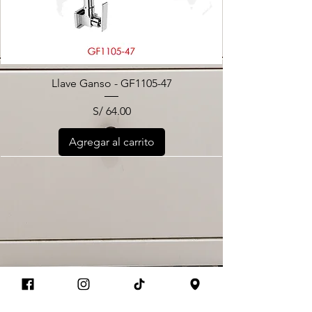
Llave Ganso - GF1105-47
Precio
S/ 64.00
Agregar al carrito