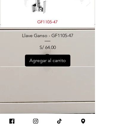
Llave Ganso - GF1105-47
Precio
S/ 64.00
Agregar al carrito