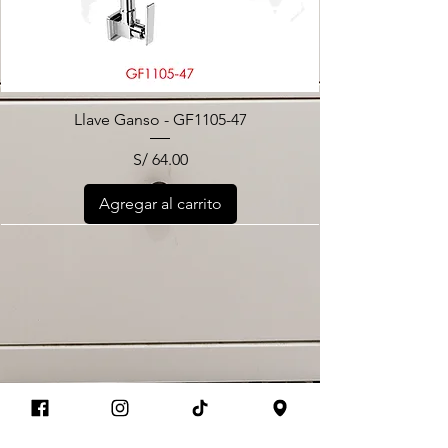
Llave Ganso - GF1105-47
Precio
S/ 64.00
Agregar al carrito