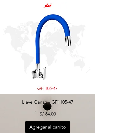
Llave Ganso - GF1105-47
Precio
S/ 64.00
Agregar al carrito