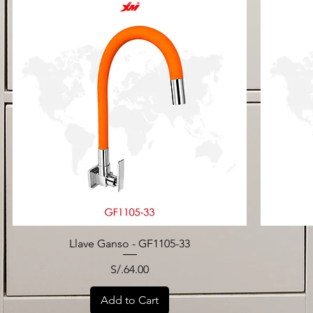
Llave Ganso - GF1105-33
Price
S/.64.00
Add to Cart