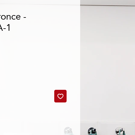
once -
A-1