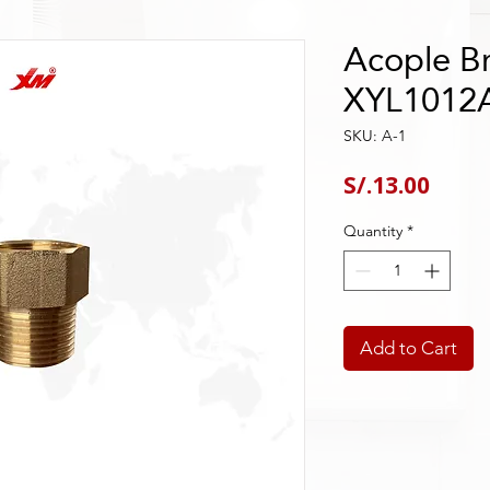
Acople Br
XYL1012
SKU: A-1
Price
S/.13.00
Quantity
*
Add to Cart