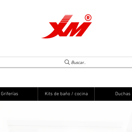
Una elección segura
Buscar..
Griferías
Kits de baño / cocina
Duchas