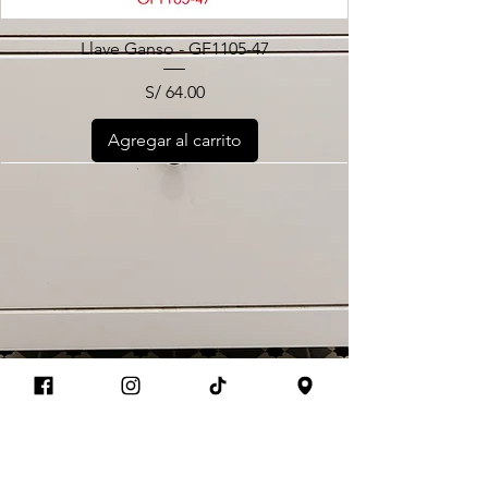
Llave Ganso - GF1105-47
Precio
S/ 64.00
Agregar al carrito