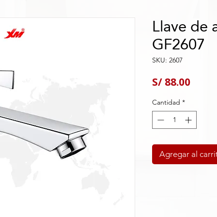
Llave de a
GF2607
SKU: 2607
Preci
S/ 88.00
Cantidad
*
Agregar al carri