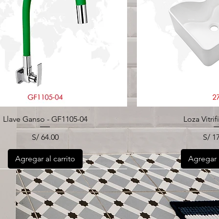
Llave Ganso - GF1105-04
Loza Vitrif
Precio
Prec
S/ 64.00
S/ 1
Agregar al carrito
Agregar a