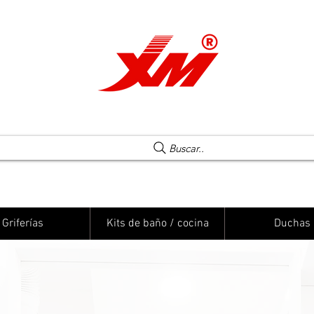
Una elección segura
Buscar..
Griferías
Kits de baño / cocina
Duchas