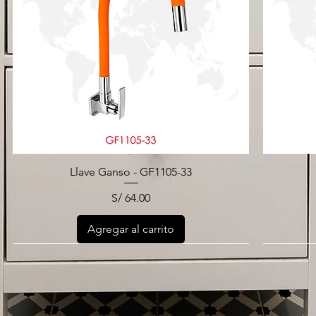
Llave Ganso - GF1105-33
Precio
S/ 64.00
Agregar al carrito