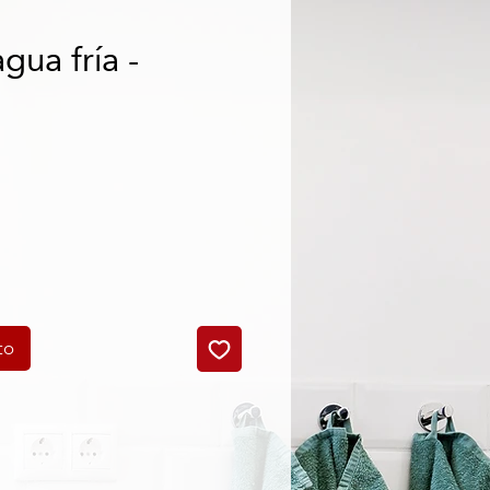
gua fría -
o
to