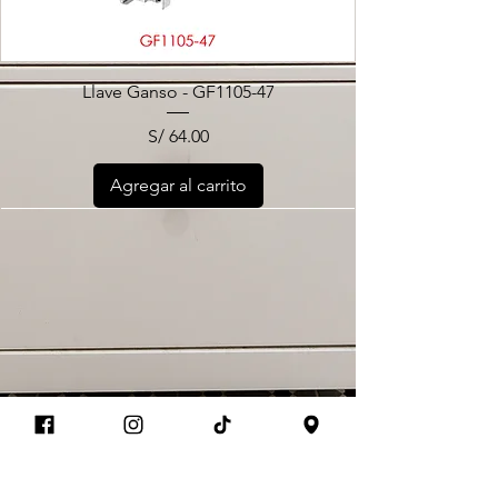
Llave Ganso - GF1105-47
Precio
S/ 64.00
Agregar al carrito