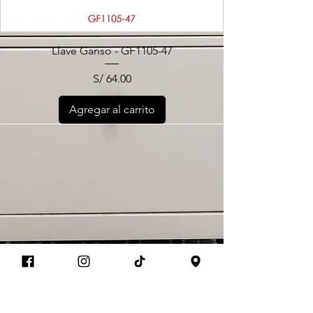
Llave Ganso - GF1105-47
Precio
S/ 64.00
Agregar al carrito