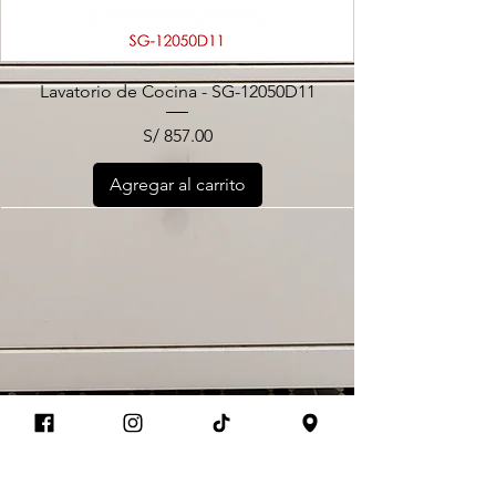
Lavatorio de Cocina - SG-12050D11
Precio
S/ 857.00
Agregar al carrito