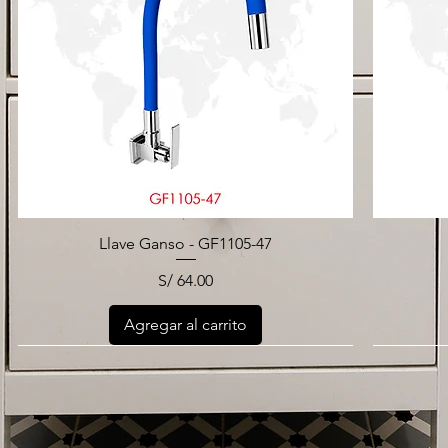
Llave Ganso - GF1105-47
Precio
S/ 64.00
Agregar al carrito