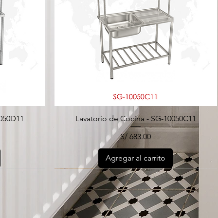
2050D11
Lavatorio de Cocina - SG-10050C11
Precio
S/ 683.00
Agregar al carrito