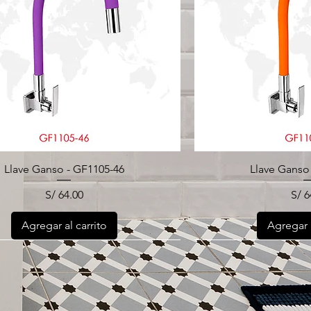
Llave Ganso - GF1105-46
Llave Ganso
Precio
Pre
S/ 64.00
S/ 6
Agregar al carrito
Agregar a