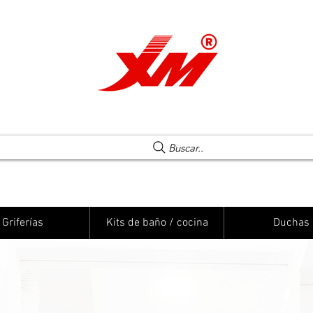
Una elección segura
Buscar..
Griferías
Kits de baño / cocina
Duchas