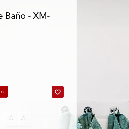
e Baño - XM-
cio
to