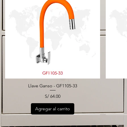
Llave Ganso - GF1105-33
Precio
S/ 64.00
Agregar al carrito