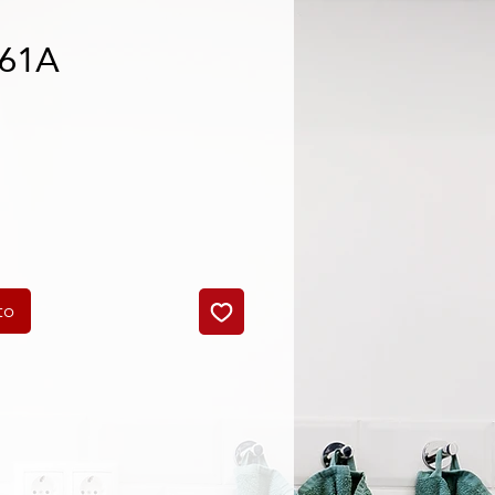
061A
cio
to