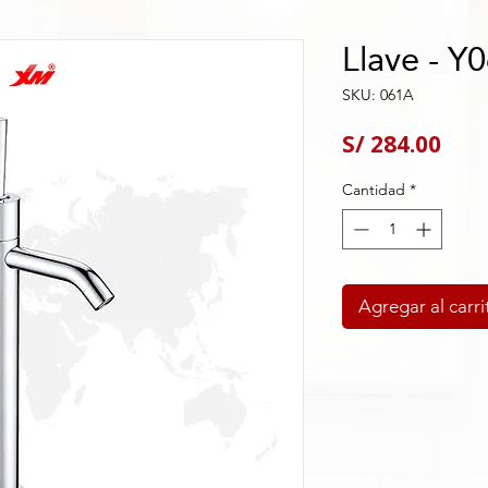
Llave - Y
SKU: 061A
Pre
S/ 284.00
Cantidad
*
Agregar al carri