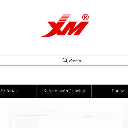
Una elección segura
Buscar..
Griferías
Kits de baño / cocina
Duchas