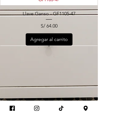
Llave Ganso - GF1105-47
Precio
S/ 64.00
Agregar al carrito