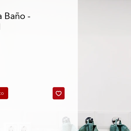
a Baño -
1
cio
to