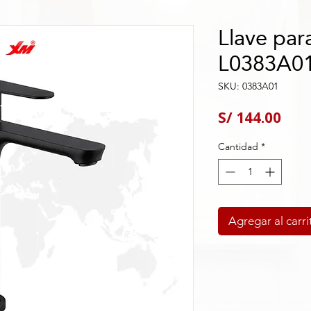
Llave par
L0383A0
SKU: 0383A01
Pre
S/ 144.00
Cantidad
*
Agregar al carri