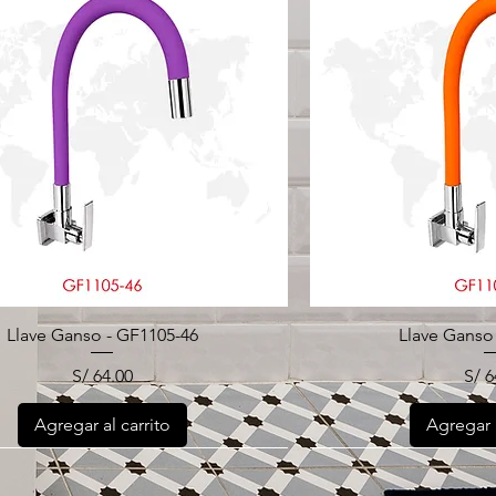
Llave Ganso - GF1105-46
Llave Ganso
Precio
Pre
S/ 64.00
S/ 6
Agregar al carrito
Agregar a