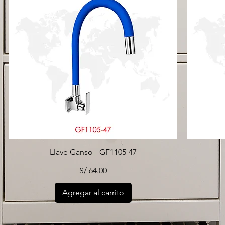
Llave Ganso - GF1105-47
Precio
S/ 64.00
Agregar al carrito