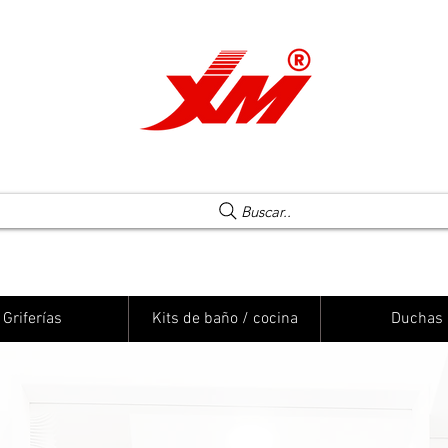
Una elección segura
Buscar..
Griferías
Kits de baño / cocina
Duchas