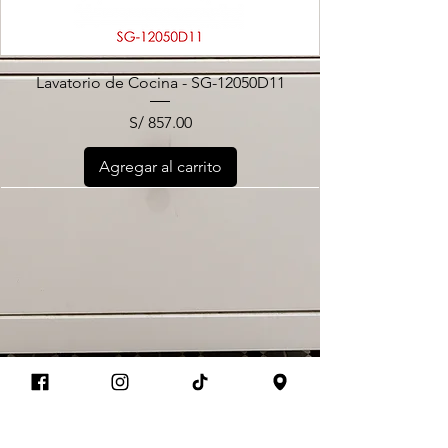
Lavatorio de Cocina - SG-12050D11
Precio
S/ 857.00
Agregar al carrito