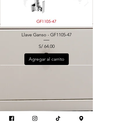
Llave Ganso - GF1105-47
Precio
S/ 64.00
Agregar al carrito