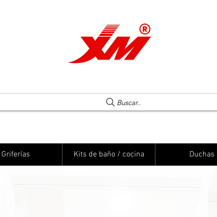
Una elección segura
Buscar..
Griferías
Kits de baño / cocina
Duchas