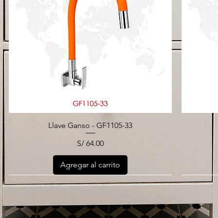
Llave Ganso - GF1105-33
Precio
S/ 64.00
Agregar al carrito