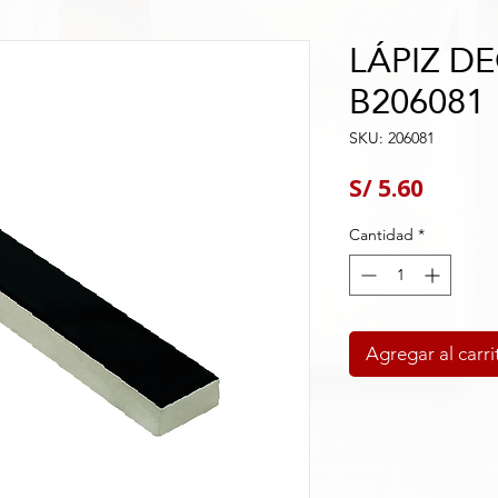
LÁPIZ D
B206081
SKU: 206081
Precio
S/ 5.60
Cantidad
*
Agregar al carri