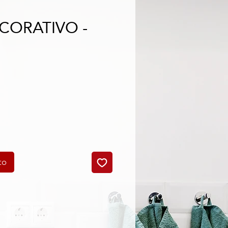
ECORATIVO -
to