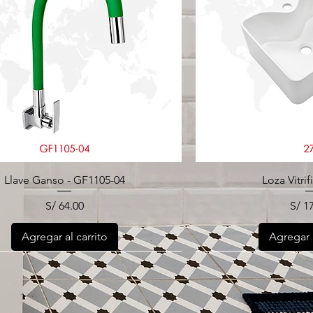
Llave Ganso - GF1105-04
Loza Vitrif
Precio
Prec
S/ 64.00
S/ 1
Agregar al carrito
Agregar a