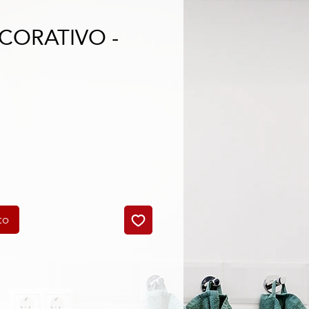
ECORATIVO -
to