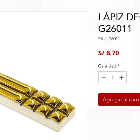
LÁPIZ D
G26011
SKU: 26011
Precio
S/ 6.70
Cantidad
*
Agregar al carri