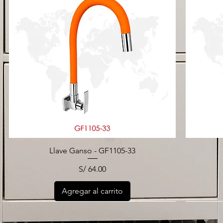
Llave Ganso - GF1105-33
Precio
S/ 64.00
Agregar al carrito