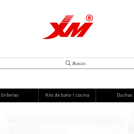
Una elección segura
Buscar..
Griferías
Kits de baño / cocina
Duchas