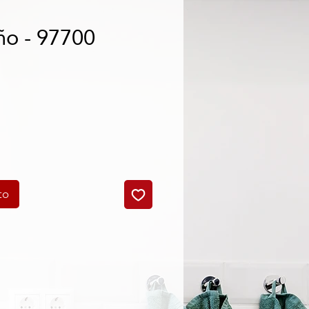
ño - 97700
cio
to