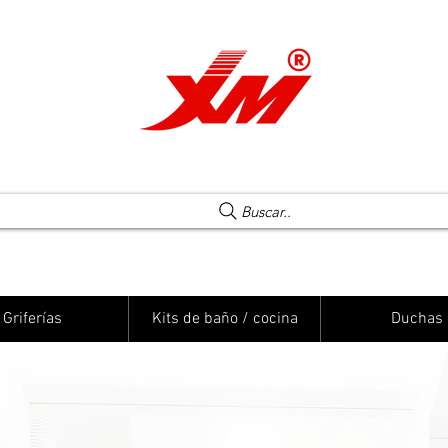
Una elección segura
Buscar..
Griferías
Kits de baño / cocina
Duchas