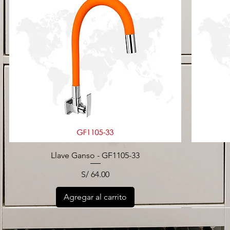
Llave Ganso - GF1105-33
Precio
S/ 64.00
Agregar al carrito