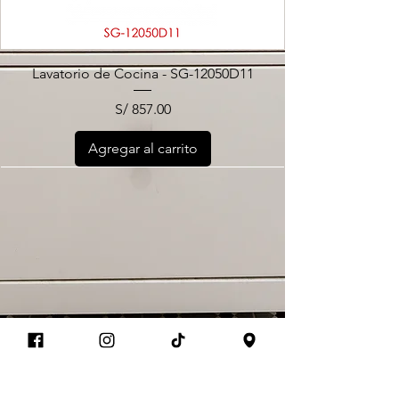
Lavatorio de Cocina - SG-12050D11
Precio
S/ 857.00
Agregar al carrito