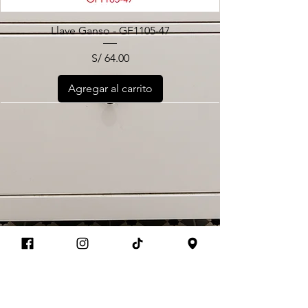
Llave Ganso - GF1105-47
Precio
S/ 64.00
Agregar al carrito