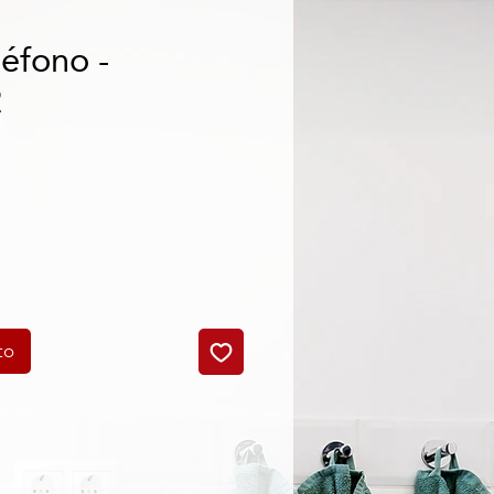
éfono -
2
o
to