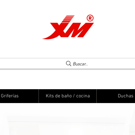
Una elección segura
Buscar..
Griferías
Kits de baño / cocina
Duchas