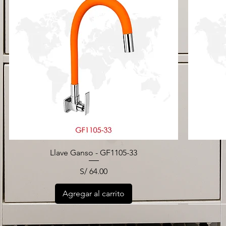
Llave Ganso - GF1105-33
Precio
S/ 64.00
Agregar al carrito