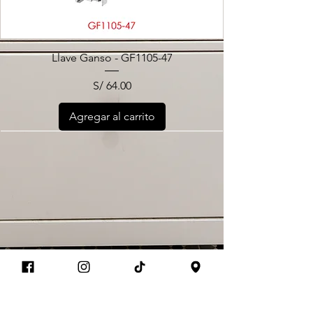
Llave Ganso - GF1105-47
Precio
S/ 64.00
Agregar al carrito