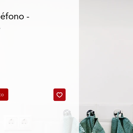
éfono -
3
o
to