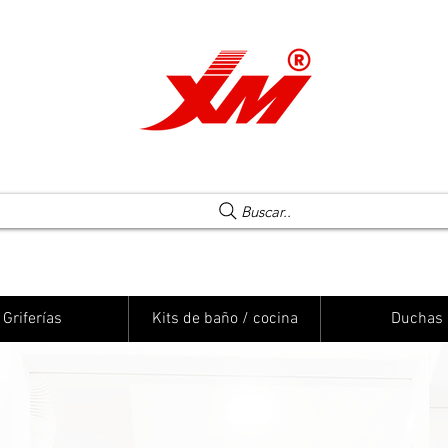
Una elección segura
Buscar..
Griferías
Kits de baño / cocina
Duchas