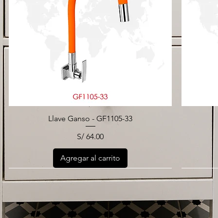
Llave Ganso - GF1105-33
Precio
S/ 64.00
Agregar al carrito