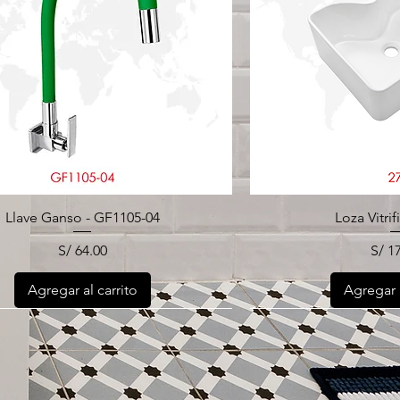
Llave Ganso - GF1105-04
Loza Vitrif
Precio
Prec
S/ 64.00
S/ 1
Agregar al carrito
Agregar a