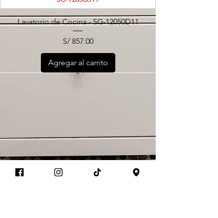
Lavatorio de Cocina - SG-12050D11
Precio
S/ 857.00
Agregar al carrito