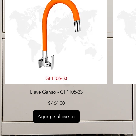
Llave Ganso - GF1105-33
Precio
S/ 64.00
Agregar al carrito