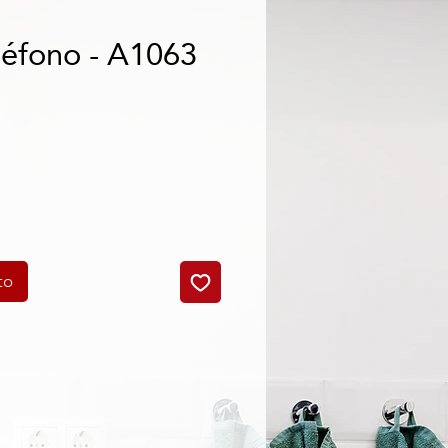
léfono - A1063
o
to