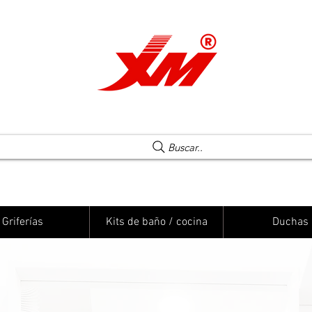
Una elección segura
Buscar..
Griferías
Kits de baño / cocina
Duchas