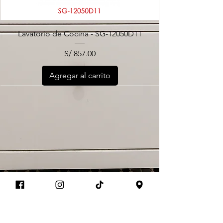
Lavatorio de Cocina - SG-12050D11
Precio
S/ 857.00
Agregar al carrito