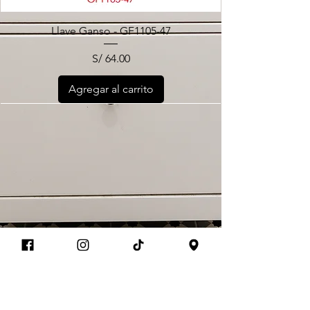
Llave Ganso - GF1105-47
Precio
S/ 64.00
Agregar al carrito