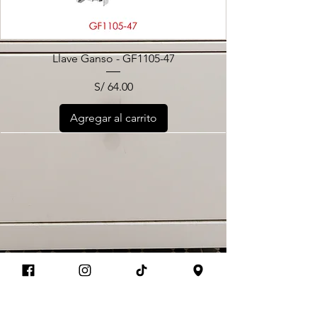
Llave Ganso - GF1105-47
Precio
S/ 64.00
Agregar al carrito