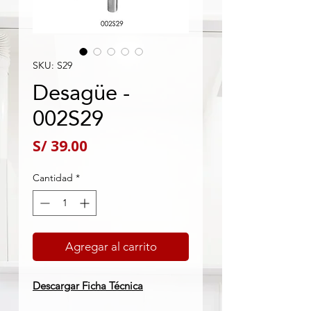
SKU: S29
Desagüe -
002S29
Precio
S/ 39.00
Cantidad
*
Agregar al carrito
Descargar Ficha Técnica